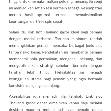
tinggi untuk memaksimalkan peluang menang. Strategi
ini menjadikan setiap sesi bermain sebagai kesempatan
meraih hasil optimal, termasuk memaksimalkan
keuntungan dari free spin cepat.
Selain itu, link slot Thailand gacor ideal bagi pemain
dengan modal terbatas. Taruhan minimum rendah
memungkinkan pemain mencoba berbagai jenis slot
tanpa risiko besar. Pendekatan ini membantu pemain
memahami pola permainan, mengenali peluang, dan
mengoptimalkan strategi sebelum bermain dengan
taruhan lebih tinggi. Fleksibilitas ini menjadi
keunggulan utama bagi pemain yang ingin bermain
konsisten dan jangka panjang.
Aksesibilitas juga menjadi nilai tambah. Link slot
Thailand gacor dapat dimainkan kapan saja melalui
desktop maupun mobile, sehingga pemain dapat