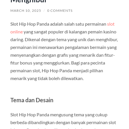
MARCH 10, 2025
/
0 COMMENTS
Slot Hip Hop Panda adalah salah satu permainan
slot
online
yang sangat populer di kalangan pemain kasino
daring. Dikenal dengan tema yang unik dan menghibur,
permainan ini menawarkan pengalaman bermain yang
menyenangkan dengan grafis yang menarik dan fitur-
fitur bonus yang menggiurkan. Bagi para pecinta
permainan slot, Hip Hop Panda menjadi pilihan
menarik yang tidak boleh dilewatkan.
Tema dan Desain
Slot Hip Hop Panda mengusung tema yang cukup
berbeda dibandingkan dengan banyak permainan slot