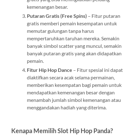
kemenangan besar.
Putaran Gratis (Free Spins)
– Fitur putaran
gratis memberi pemain kesempatan untuk
memutar gulungan tanpa harus
mempertaruhkan taruhan mereka. Semakin
banyak simbol scatter yang muncul, semakin
banyak putaran gratis yang akan didapatkan
pemain.
Fitur Hip Hop Dance
– Fitur spesial ini dapat
diaktifkan secara acak selama permainan,
memberikan kesempatan bagi pemain untuk
mendapatkan kemenangan besar dengan
menambah jumlah simbol kemenangan atau
menggandakan hadiah yang diterima.
Kenapa Memilih Slot Hip Hop Panda?