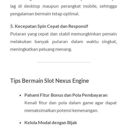
lag di desktop maupun perangkat mobile, sehingga
pengalaman bermain tetap optimal.
5. Kecepatan Spin Cepat dan Responsif
Putaran yang cepat dan stabil memungkinkan pemain
melakukan banyak putaran dalam waktu singkat,
meningkatkan peluang menang.
Tips Bermain Slot Nexus Engine
Pahami Fitur Bonus dan Pola Pembayaran
Kenali fitur dan pola dalam game agar dapat
memaksimalkan potensi kemenangan.
Kelola Modal dengan Bijak