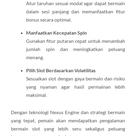
Atur taruhan sesuai modal agar dapat bermain
dalam sesi panjang dan memanfaatkan fitur
bonus secara optimal.
Manfaatkan Kecepatan Spin
Gunakan fitur putaran cepat untuk menambah
jumlah spin dan meningkatkan peluang
menang.
Pilih Slot Berdasarkan Volatilitas
Sesuaikan slot dengan gaya bermain dan risiko
yang nyaman agar hasil permainan lebih
maksimal.
Dengan teknologi Nexus Engine dan strategi bermain
yang tepat, pemain akan mendapatkan pengalaman
bermain slot yang lebih seru sekaligus peluang