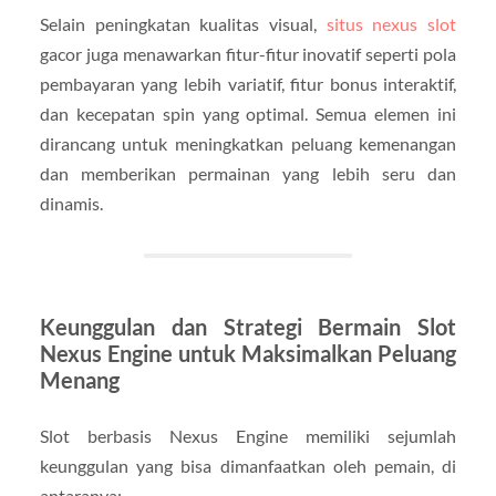
Selain peningkatan kualitas visual,
situs nexus slot
gacor juga menawarkan fitur-fitur inovatif seperti pola
pembayaran yang lebih variatif, fitur bonus interaktif,
dan kecepatan spin yang optimal. Semua elemen ini
dirancang untuk meningkatkan peluang kemenangan
dan memberikan permainan yang lebih seru dan
dinamis.
Keunggulan dan Strategi Bermain Slot
Nexus Engine untuk Maksimalkan Peluang
Menang
Slot berbasis Nexus Engine memiliki sejumlah
keunggulan yang bisa dimanfaatkan oleh pemain, di
antaranya: