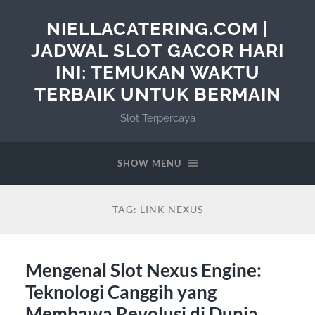
NIELLACATERING.COM |
JADWAL SLOT GACOR HARI
INI: TEMUKAN WAKTU
TERBAIK UNTUK BERMAIN
Slot Terpercaya
SHOW MENU
TAG:
LINK NEXUS
Mengenal Slot Nexus Engine:
Teknologi Canggih yang
Membawa Revolusi di Dunia