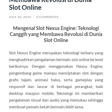
Slot Online
JULY 10, 2025
/
0 COMMENTS
Mengenal Slot Nexus Engine: Teknologi
Canggih yang Membawa Revolusi di Dunia
Slot Online
Slot Nexus Engine merupakan teknologi terbaru yang
menghadirkan pengalaman bermain slot online ke level
berikutnya. Dengan menggunakan Nexus Engine,
pengembang game mampu menciptakan slot dengan
grafis tajam, animasi halus, serta gameplay yang
responsif dan lancar di berbagai perangkat, baik
desktop maupun mobile. Teknologi ini memberikan
pengalaman visual dan audio yang memukau sehingga
membuat pemain betah bermain lebih lama.