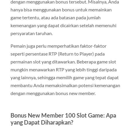
dengan menggunakan bonus tersebut. Misalnya, Anda
hanya bisa menggunakan bonus untuk memainkan
game tertentu, atau ada batasan pada jumlah
kemenangan yang dapat dicairkan setelah memenuhi
persyaratan taruhan.
Pemain juga perlu memperhatikan faktor-faktor
seperti persentase RTP (Return to Player) pada
permainan slot yang ditawarkan. Beberapa game slot
mungkin menawarkan RTP yang lebih tinggi daripada
yang lainnya, sehingga memilih game yang tepat dapat
membantu Anda memaksimalkan potensi kemenangan
dengan menggunakan bonus new member.
Bonus New Member 100 Slot Game: Apa
yang Dapat Diharapkan?