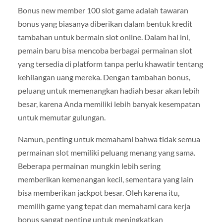
Bonus new member 100 slot game adalah tawaran
bonus yang biasanya diberikan dalam bentuk kredit
tambahan untuk bermain slot online. Dalam hal ini,
pemain baru bisa mencoba berbagai permainan slot
yang tersedia di platform tanpa perlu khawatir tentang
kehilangan uang mereka. Dengan tambahan bonus,
peluang untuk memenangkan hadiah besar akan lebih
besar, karena Anda memiliki lebih banyak kesempatan
untuk memutar gulungan.
Namun, penting untuk memahami bahwa tidak semua
permainan slot memiliki peluang menang yang sama.
Beberapa permainan mungkin lebih sering
memberikan kemenangan kecil, sementara yang lain
bisa memberikan jackpot besar. Oleh karena itu,
memilih game yang tepat dan memahami cara kerja
bonus sangat penting untuk meningkatkan