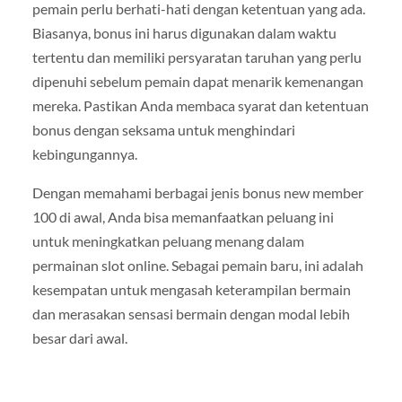
pemain perlu berhati-hati dengan ketentuan yang ada.
Biasanya, bonus ini harus digunakan dalam waktu
tertentu dan memiliki persyaratan taruhan yang perlu
dipenuhi sebelum pemain dapat menarik kemenangan
mereka. Pastikan Anda membaca syarat dan ketentuan
bonus dengan seksama untuk menghindari
kebingungannya.
Dengan memahami berbagai jenis bonus new member
100 di awal, Anda bisa memanfaatkan peluang ini
untuk meningkatkan peluang menang dalam
permainan slot online. Sebagai pemain baru, ini adalah
kesempatan untuk mengasah keterampilan bermain
dan merasakan sensasi bermain dengan modal lebih
besar dari awal.