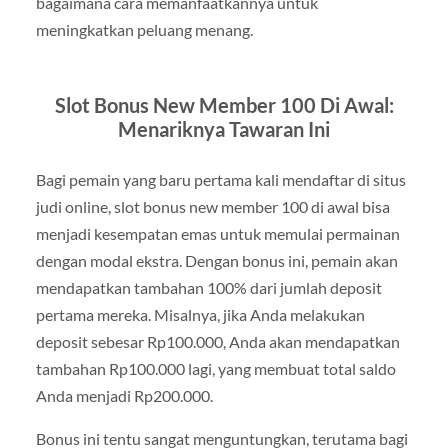
bagaimana cara memanfaatkannya untuk
meningkatkan peluang menang.
Slot Bonus New Member 100 Di Awal:
Menariknya Tawaran Ini
Bagi pemain yang baru pertama kali mendaftar di situs
judi online, slot bonus new member 100 di awal bisa
menjadi kesempatan emas untuk memulai permainan
dengan modal ekstra. Dengan bonus ini, pemain akan
mendapatkan tambahan 100% dari jumlah deposit
pertama mereka. Misalnya, jika Anda melakukan
deposit sebesar Rp100.000, Anda akan mendapatkan
tambahan Rp100.000 lagi, yang membuat total saldo
Anda menjadi Rp200.000.
Bonus ini tentu sangat menguntungkan, terutama bagi