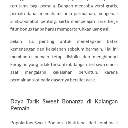
terutama bagi pemula. Dengan mencoba versi gratis,
pemain dapat memahami pola permainan, mengenali
simbol-simbol penting, serta mempelajari cara kerja
fitur bonus tanpa harus mempertaruhkan uang asli.
Selain itu, penting untuk menetapkan batas
kemenangan dan kekalahan sebelum bermain. Hal ini
membantu pemain tetap disiplin dan menghindari
kerugian yang tidak terkontrol. Jangan terbawa emosi
saat mengalami kekalahan beruntun, karena
permainan slot pada dasarnya bersifat acak.
Daya Tarik Sweet Bonanza di Kalangan
Pemain
Popularitas Sweet Bonanza tidak lepas dari kombinasi