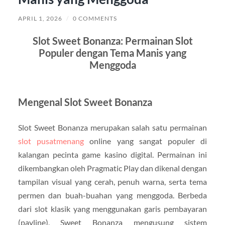
APRIL 1, 2026
/
0 COMMENTS
Slot Sweet Bonanza: Permainan Slot
Populer dengan Tema Manis yang
Menggoda
Mengenal Slot Sweet Bonanza
Slot Sweet Bonanza merupakan salah satu permainan
slot pusatmenang
online yang sangat populer di
kalangan pecinta game kasino digital. Permainan ini
dikembangkan oleh Pragmatic Play dan dikenal dengan
tampilan visual yang cerah, penuh warna, serta tema
permen dan buah-buahan yang menggoda. Berbeda
dari slot klasik yang menggunakan garis pembayaran
(payline), Sweet Bonanza mengusung sistem