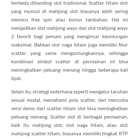
berbeda dibanding slot tradisional. Scatter hitam slot
yang muncul di mahjong slot biasanya lebih sering
memicu free spin atau bonus tambahan. Hal ini
menjadikan slot mahjong ways dan slot mahjong ways
2 favorit bagi pemain yang mengincar keuntungan
maksimal. Bahkan slot naga hitam juga memiliki fitur
scatter yang sama menguntungkannya, sehingga
kombinasi simbol scatter di permainan ini bisa
meningkatkan peluang menang hingga beberapa kali
lipat.
Selain itu, strategi sederhana seperti mengatur taruhan
sesuai modal, memahami pola scatter, dan mencoba
versi demo dari scatter hitam slot bisa meningkatkan
peluang menang. Scatter slot di berbagai permainan,
baik itu mahjong slot, slot naga hitam, atau slot
mahjong scatter hitam, biasanya memiliki tingkat RTP