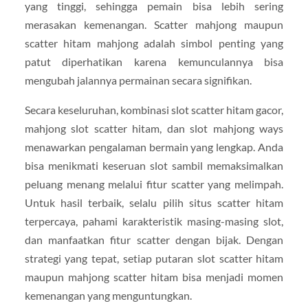
yang tinggi, sehingga pemain bisa lebih sering
merasakan kemenangan. Scatter mahjong maupun
scatter hitam mahjong adalah simbol penting yang
patut diperhatikan karena kemunculannya bisa
mengubah jalannya permainan secara signifikan.
Secara keseluruhan, kombinasi slot scatter hitam gacor,
mahjong slot scatter hitam, dan slot mahjong ways
menawarkan pengalaman bermain yang lengkap. Anda
bisa menikmati keseruan slot sambil memaksimalkan
peluang menang melalui fitur scatter yang melimpah.
Untuk hasil terbaik, selalu pilih situs scatter hitam
terpercaya, pahami karakteristik masing-masing slot,
dan manfaatkan fitur scatter dengan bijak. Dengan
strategi yang tepat, setiap putaran slot scatter hitam
maupun mahjong scatter hitam bisa menjadi momen
kemenangan yang menguntungkan.