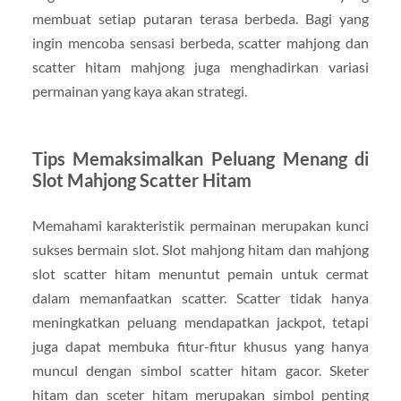
membuat setiap putaran terasa berbeda. Bagi yang
ingin mencoba sensasi berbeda, scatter mahjong dan
scatter hitam mahjong juga menghadirkan variasi
permainan yang kaya akan strategi.
Tips Memaksimalkan Peluang Menang di
Slot Mahjong Scatter Hitam
Memahami karakteristik permainan merupakan kunci
sukses bermain slot. Slot mahjong hitam dan mahjong
slot scatter hitam menuntut pemain untuk cermat
dalam memanfaatkan scatter. Scatter tidak hanya
meningkatkan peluang mendapatkan jackpot, tetapi
juga dapat membuka fitur-fitur khusus yang hanya
muncul dengan simbol scatter hitam gacor. Sketer
hitam dan sceter hitam merupakan simbol penting