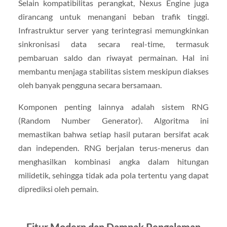
Selain kompatibilitas perangkat, Nexus Engine juga
dirancang untuk menangani beban trafik tinggi.
Infrastruktur server yang terintegrasi memungkinkan
sinkronisasi data secara real-time, termasuk
pembaruan saldo dan riwayat permainan. Hal ini
membantu menjaga stabilitas sistem meskipun diakses
oleh banyak pengguna secara bersamaan.
Komponen penting lainnya adalah sistem RNG
(Random Number Generator). Algoritma ini
memastikan bahwa setiap hasil putaran bersifat acak
dan independen. RNG berjalan terus-menerus dan
menghasilkan kombinasi angka dalam hitungan
milidetik, sehingga tidak ada pola tertentu yang dapat
diprediksi oleh pemain.