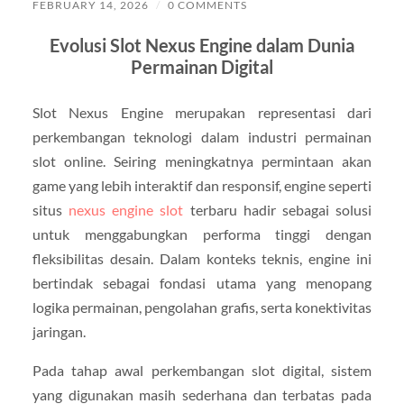
FEBRUARY 14, 2026
/
0 COMMENTS
Evolusi Slot Nexus Engine dalam Dunia
Permainan Digital
Slot Nexus Engine merupakan representasi dari
perkembangan teknologi dalam industri permainan
slot online. Seiring meningkatnya permintaan akan
game yang lebih interaktif dan responsif, engine seperti
situs
nexus engine slot
terbaru hadir sebagai solusi
untuk menggabungkan performa tinggi dengan
fleksibilitas desain. Dalam konteks teknis, engine ini
bertindak sebagai fondasi utama yang menopang
logika permainan, pengolahan grafis, serta konektivitas
jaringan.
Pada tahap awal perkembangan slot digital, sistem
yang digunakan masih sederhana dan terbatas pada