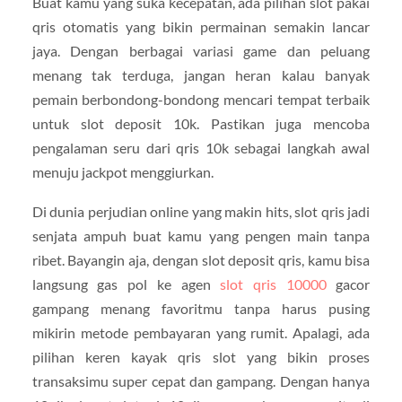
Buat kamu yang suka kecepatan, ada pilihan slot pakai
qris otomatis yang bikin permainan semakin lancar
jaya. Dengan berbagai variasi game dan peluang
menang tak terduga, jangan heran kalau banyak
pemain berbondong-bondong mencari tempat terbaik
untuk slot deposit 10k. Pastikan juga mencoba
pengalaman seru dari qris 10k sebagai langkah awal
menuju jackpot menggiurkan.
Di dunia perjudian online yang makin hits, slot qris jadi
senjata ampuh buat kamu yang pengen main tanpa
ribet. Bayangin aja, dengan slot deposit qris, kamu bisa
langsung gas pol ke agen
slot qris 10000
gacor
gampang menang favoritmu tanpa harus pusing
mikirin metode pembayaran yang rumit. Apalagi, ada
pilihan keren kayak qris slot yang bikin proses
transaksimu super cepat dan gampang. Dengan hanya