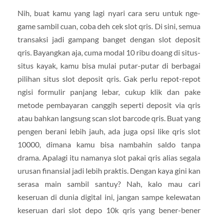
Nih, buat kamu yang lagi nyari cara seru untuk nge-
game sambil cuan, coba deh cek slot qris. Di sini, semua
transaksi jadi gampang banget dengan slot deposit
qris. Bayangkan aja, cuma modal 10 ribu doang di situs-
situs kayak, kamu bisa mulai putar-putar di berbagai
pilihan situs slot deposit qris. Gak perlu repot-repot
ngisi formulir panjang lebar, cukup klik dan pake
metode pembayaran canggih seperti deposit via qris
atau bahkan langsung scan slot barcode qris. Buat yang
pengen berani lebih jauh, ada juga opsi like qris slot
10000, dimana kamu bisa nambahin saldo tanpa
drama. Apalagi itu namanya slot pakai qris alias segala
urusan finansial jadi lebih praktis. Dengan kaya gini kan
serasa main sambil santuy? Nah, kalo mau cari
keseruan di dunia digital ini, jangan sampe kelewatan
keseruan dari slot depo 10k qris yang bener-bener