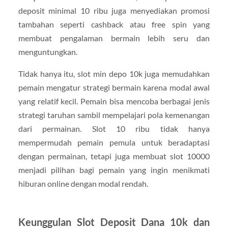
deposit minimal 10 ribu juga menyediakan promosi
tambahan seperti cashback atau free spin yang
membuat pengalaman bermain lebih seru dan
menguntungkan.
Tidak hanya itu, slot min depo 10k juga memudahkan
pemain mengatur strategi bermain karena modal awal
yang relatif kecil. Pemain bisa mencoba berbagai jenis
strategi taruhan sambil mempelajari pola kemenangan
dari permainan. Slot 10 ribu tidak hanya
mempermudah pemain pemula untuk beradaptasi
dengan permainan, tetapi juga membuat slot 10000
menjadi pilihan bagi pemain yang ingin menikmati
hiburan online dengan modal rendah.
Keunggulan Slot Deposit Dana 10k dan