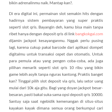
bikin adrenalinmu naik. Mantap kan?.
Di era digital ini, permainan slot semakin hits dengan
hadirnya sistem pembayaran yang super praktis
seperti slot qris. Bayangin deh, kamu bisa main tanpa
ribet hanya dengan deposit qris di link
bangkokgai.com
dijamin jackpot kesayanganmu. Nggak perlu pusing
lagi, karena cukup pakai barcode dari aplikasi dompet
digitalmu untuk transaksi cepet dan otomatis. Untuk
para pemula atau yang pengen coba-coba, ada juga
pilihan menarik seperti slot qris 10 ribu yang bikin
game lebih asyik tanpa nguras kantong. Praktis banget
kan? Tinggal pilih slot deposit via qris, lalu setor uang
mulai dari 10k aja gitu. Bagi yang doyan jackpot besar-
besaran, pasti bakal suka sama opsi deposit qris 10000.
Santuy saja saat ngebidik kemenangan di situs-situs
kayakan kayak dimana semua orang berkumpul cari