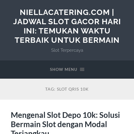
NIELLACATERING.COM |
JADWAL SLOT GACOR HARI
INI: TEMUKAN WAKTU
TERBAIK UNTUK BERMAIN
Slot Terpercaya
SHOW MENU
TAG:
SLOT QRIS 10K
Mengenal Slot Depo 10k: Solusi
Bermain Slot dengan Modal
Terjangkau