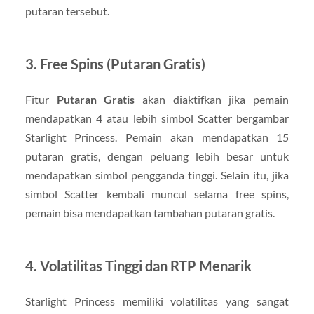
putaran tersebut.
3.
Free Spins (Putaran Gratis)
Fitur
Putaran Gratis
akan diaktifkan jika pemain
mendapatkan 4 atau lebih simbol Scatter bergambar
Starlight Princess. Pemain akan mendapatkan 15
putaran gratis, dengan peluang lebih besar untuk
mendapatkan simbol pengganda tinggi. Selain itu, jika
simbol Scatter kembali muncul selama free spins,
pemain bisa mendapatkan tambahan putaran gratis.
4.
Volatilitas Tinggi dan RTP Menarik
Starlight Princess memiliki volatilitas yang sangat