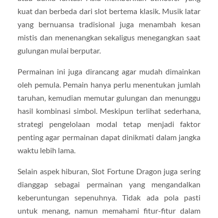
kuat dan berbeda dari slot bertema klasik. Musik latar
yang bernuansa tradisional juga menambah kesan
mistis dan menenangkan sekaligus menegangkan saat
gulungan mulai berputar.
Permainan ini juga dirancang agar mudah dimainkan
oleh pemula. Pemain hanya perlu menentukan jumlah
taruhan, kemudian memutar gulungan dan menunggu
hasil kombinasi simbol. Meskipun terlihat sederhana,
strategi pengelolaan modal tetap menjadi faktor
penting agar permainan dapat dinikmati dalam jangka
waktu lebih lama.
Selain aspek hiburan, Slot Fortune Dragon juga sering
dianggap sebagai permainan yang mengandalkan
keberuntungan sepenuhnya. Tidak ada pola pasti
untuk menang, namun memahami fitur-fitur dalam