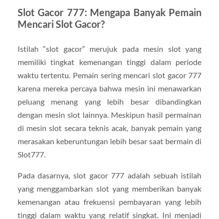
Slot Gacor 777: Mengapa Banyak Pemain
Mencari Slot Gacor?
Istilah “slot gacor” merujuk pada mesin slot yang
memiliki tingkat kemenangan tinggi dalam periode
waktu tertentu. Pemain sering mencari slot gacor 777
karena mereka percaya bahwa mesin ini menawarkan
peluang menang yang lebih besar dibandingkan
dengan mesin slot lainnya. Meskipun hasil permainan
di mesin slot secara teknis acak, banyak pemain yang
merasakan keberuntungan lebih besar saat bermain di
Slot777.
Pada dasarnya, slot gacor 777 adalah sebuah istilah
yang menggambarkan slot yang memberikan banyak
kemenangan atau frekuensi pembayaran yang lebih
tinggi dalam waktu yang relatif singkat. Ini menjadi