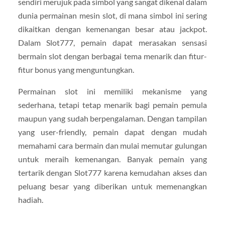
sendiri merujuk pada simbol yang sangat dikenal dalam
dunia permainan mesin slot, di mana simbol ini sering
dikaitkan dengan kemenangan besar atau jackpot.
Dalam Slot777, pemain dapat merasakan sensasi
bermain slot dengan berbagai tema menarik dan fitur-
fitur bonus yang menguntungkan.
Permainan slot ini memiliki mekanisme yang
sederhana, tetapi tetap menarik bagi pemain pemula
maupun yang sudah berpengalaman. Dengan tampilan
yang user-friendly, pemain dapat dengan mudah
memahami cara bermain dan mulai memutar gulungan
untuk meraih kemenangan. Banyak pemain yang
tertarik dengan Slot777 karena kemudahan akses dan
peluang besar yang diberikan untuk memenangkan
hadiah.