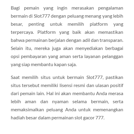
Bagi pemain yang ingin merasakan pengalaman
bermain di Slot777 dengan peluang menang yang lebih
besar, penting untuk memilih platform yang
terpercaya. Platform yang baik akan memastikan
bahwa permainan berjalan dengan adil dan transparan.
Selain itu, mereka juga akan menyediakan berbagai
opsi pembayaran yang aman serta layanan pelanggan
yang siap membantu kapan saja.
Saat memilih situs untuk bermain Slot777, pastikan
situs tersebut memiliki lisensi resmi dan ulasan positif
dari pemain lain. Hal ini akan membantu Anda merasa
lebih aman dan nyaman selama bermain, serta
memaksimalkan peluang Anda untuk memenangkan
hadiah besar dalam permainan slot gacor 777.