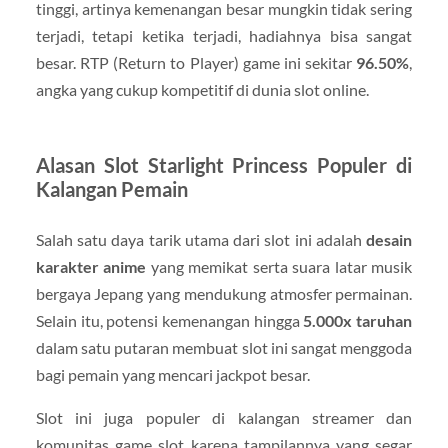
tinggi, artinya kemenangan besar mungkin tidak sering
terjadi, tetapi ketika terjadi, hadiahnya bisa sangat
besar. RTP (Return to Player) game ini sekitar
96.50%
,
angka yang cukup kompetitif di dunia slot online.
Alasan Slot Starlight Princess Populer di
Kalangan Pemain
Salah satu daya tarik utama dari slot ini adalah
desain
karakter anime
yang memikat serta suara latar musik
bergaya Jepang yang mendukung atmosfer permainan.
Selain itu, potensi kemenangan hingga
5.000x taruhan
dalam satu putaran membuat slot ini sangat menggoda
bagi pemain yang mencari jackpot besar.
Slot ini juga populer di kalangan streamer dan
komunitas game slot karena tampilannya yang segar