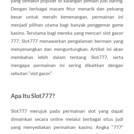
yang semakin populer di kalangan pemain judi daring.
Dengan berbagai macam fitur menarik dan peluang
besar untuk meraih kemenangan, permainan ini
menjadi pilihan utama bagi banyak penggemar game
kasino. Terutama bagi mereka yang mencari slot gacor
777, Slot777 menawarkan pengalaman bermain yang
menyenangkan dan menguntungkan. Artikel ini akan
membahas lebih dalam tentang Slot777, serta
mengapa permainan ini sering dikaitkan dengan
sebutan “slot gacor.”
Apa Itu Slot777?
Slot777 merujuk pada permainan slot yang dapat
dimainkan secara online melalui berbagai situs judi
yang menyediakan permainan kasino. Angka “777”