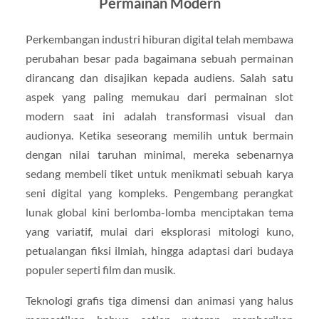
Permainan Modern
Perkembangan industri hiburan digital telah membawa
perubahan besar pada bagaimana sebuah permainan
dirancang dan disajikan kepada audiens. Salah satu
aspek yang paling memukau dari permainan slot
modern saat ini adalah transformasi visual dan
audionya. Ketika seseorang memilih untuk bermain
dengan nilai taruhan minimal, mereka sebenarnya
sedang membeli tiket untuk menikmati sebuah karya
seni digital yang kompleks. Pengembang perangkat
lunak global kini berlomba-lomba menciptakan tema
yang variatif, mulai dari eksplorasi mitologi kuno,
petualangan fiksi ilmiah, hingga adaptasi dari budaya
populer seperti film dan musik.
Teknologi grafis tiga dimensi dan animasi yang halus