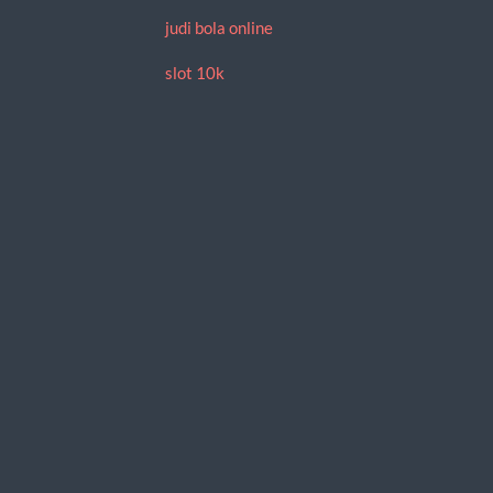
judi bola online
slot 10k