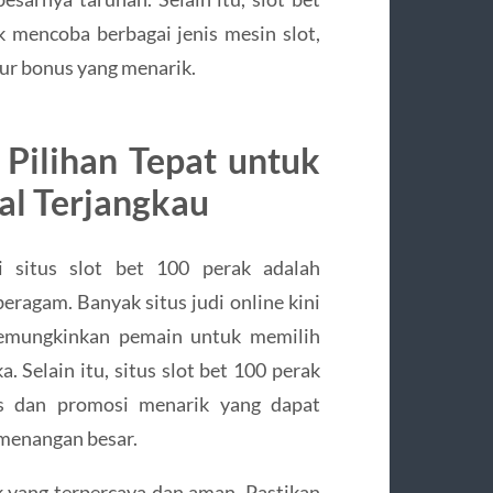
mencoba berbagai jenis mesin slot,
fitur bonus yang menarik.
 Pilihan Tepat untuk
al Terjangkau
i situs slot bet 100 perak adalah
ragam. Banyak situs judi online kini
memungkinkan pemain untuk memilih
 Selain itu, situs slot bet 100 perak
us dan promosi menarik yang dapat
menangan besar.
k yang terpercaya dan aman. Pastikan