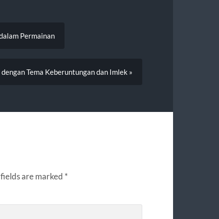
 dalam Permainan
ot dengan Tema Keberuntungan dan Imlek »
fields are marked
*