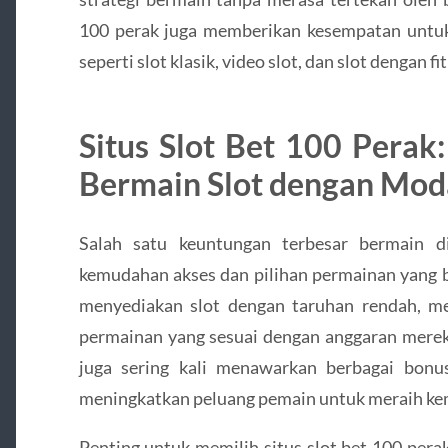
100 perak juga memberikan kesempatan untuk 
seperti slot klasik, video slot, dan slot dengan 
Situs Slot Bet 100 Perak:
Bermain Slot dengan Mod
Salah satu keuntungan terbesar bermain d
kemudahan akses dan pilihan permainan yang be
menyediakan slot dengan taruhan rendah, 
permainan yang sesuai dengan anggaran mereka.
juga sering kali menawarkan berbagai bon
meningkatkan peluang pemain untuk meraih ke
Penting untuk memilih situs slot bet 100 pera