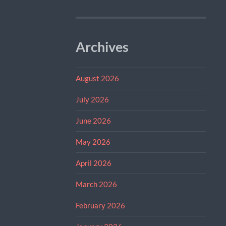
Archives
August 2026
July 2026
June 2026
May 2026
April 2026
March 2026
February 2026