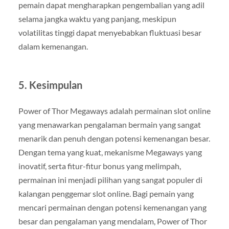
pemain dapat mengharapkan pengembalian yang adil
selama jangka waktu yang panjang, meskipun
volatilitas tinggi dapat menyebabkan fluktuasi besar
dalam kemenangan.
5.
Kesimpulan
Power of Thor Megaways adalah permainan slot online
yang menawarkan pengalaman bermain yang sangat
menarik dan penuh dengan potensi kemenangan besar.
Dengan tema yang kuat, mekanisme Megaways yang
inovatif, serta fitur-fitur bonus yang melimpah,
permainan ini menjadi pilihan yang sangat populer di
kalangan penggemar slot online. Bagi pemain yang
mencari permainan dengan potensi kemenangan yang
besar dan pengalaman yang mendalam, Power of Thor