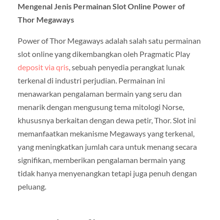
Mengenal Jenis Permainan Slot Online Power of
Thor Megaways
Power of Thor Megaways adalah salah satu permainan
slot online yang dikembangkan oleh Pragmatic Play
deposit via qris
, sebuah penyedia perangkat lunak
terkenal di industri perjudian. Permainan ini
menawarkan pengalaman bermain yang seru dan
menarik dengan mengusung tema mitologi Norse,
khususnya berkaitan dengan dewa petir, Thor. Slot ini
memanfaatkan mekanisme Megaways yang terkenal,
yang meningkatkan jumlah cara untuk menang secara
signifikan, memberikan pengalaman bermain yang
tidak hanya menyenangkan tetapi juga penuh dengan
peluang.