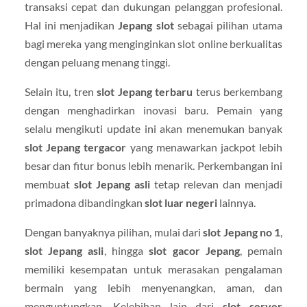
transaksi cepat dan dukungan pelanggan profesional.
Hal ini menjadikan
Jepang slot
sebagai pilihan utama
bagi mereka yang menginginkan slot online berkualitas
dengan peluang menang tinggi.
Selain itu, tren
slot Jepang terbaru
terus berkembang
dengan menghadirkan inovasi baru. Pemain yang
selalu mengikuti update ini akan menemukan banyak
slot Jepang tergacor
yang menawarkan jackpot lebih
besar dan fitur bonus lebih menarik. Perkembangan ini
membuat
slot Jepang asli
tetap relevan dan menjadi
primadona dibandingkan
slot luar negeri
lainnya.
Dengan banyaknya pilihan, mulai dari
slot Jepang no 1
,
slot Jepang asli
, hingga
slot gacor Jepang
, pemain
memiliki kesempatan untuk merasakan pengalaman
bermain yang lebih menyenangkan, aman, dan
menguntungkan. Kelebihan lain dari
slot server