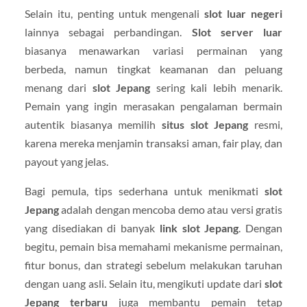
Selain itu, penting untuk mengenali
slot luar negeri
lainnya sebagai perbandingan.
Slot server luar
biasanya menawarkan variasi permainan yang
berbeda, namun tingkat keamanan dan peluang
menang dari
slot Jepang
sering kali lebih menarik.
Pemain yang ingin merasakan pengalaman bermain
autentik biasanya memilih
situs slot Jepang
resmi,
karena mereka menjamin transaksi aman, fair play, dan
payout yang jelas.
Bagi pemula, tips sederhana untuk menikmati
slot
Jepang
adalah dengan mencoba demo atau versi gratis
yang disediakan di banyak
link slot Jepang
. Dengan
begitu, pemain bisa memahami mekanisme permainan,
fitur bonus, dan strategi sebelum melakukan taruhan
dengan uang asli. Selain itu, mengikuti update dari
slot
Jepang terbaru
juga membantu pemain tetap