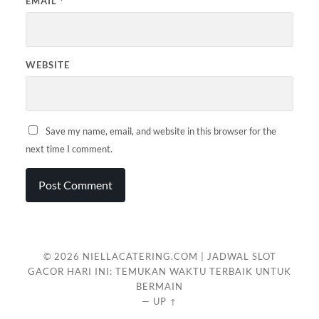
EMAIL
*
WEBSITE
Save my name, email, and website in this browser for the
next time I comment.
© 2026
NIELLACATERING.COM | JADWAL SLOT
GACOR HARI INI: TEMUKAN WAKTU TERBAIK UNTUK
BERMAIN
—
UP ↑