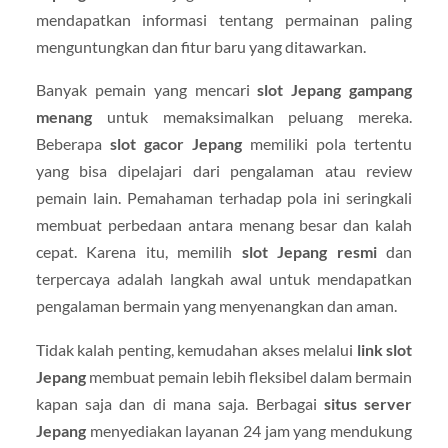
mendapatkan informasi tentang permainan paling
menguntungkan dan fitur baru yang ditawarkan.
Banyak pemain yang mencari
slot Jepang gampang
menang
untuk memaksimalkan peluang mereka.
Beberapa
slot gacor Jepang
memiliki pola tertentu
yang bisa dipelajari dari pengalaman atau review
pemain lain. Pemahaman terhadap pola ini seringkali
membuat perbedaan antara menang besar dan kalah
cepat. Karena itu, memilih
slot Jepang resmi
dan
terpercaya adalah langkah awal untuk mendapatkan
pengalaman bermain yang menyenangkan dan aman.
Tidak kalah penting, kemudahan akses melalui
link slot
Jepang
membuat pemain lebih fleksibel dalam bermain
kapan saja dan di mana saja. Berbagai
situs server
Jepang
menyediakan layanan 24 jam yang mendukung