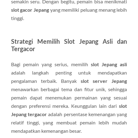
semakin seru. Dengan begitu, pemain bisa menikmati
slot gacor Jepang
yang memiliki peluang menang lebih
tinggi.
Strategi Memilih Slot Jepang Asli dan
Tergacor
Bagi pemain yang serius, memilih
slot Jepang asli
adalah langkah penting untuk mendapatkan
pengalaman terbaik. Banyak
slot server Jepang
menawarkan berbagai tema dan fitur unik, sehingga
pemain dapat menemukan permainan yang sesuai
dengan preferensi mereka. Keunggulan lain dari
slot
Jepang tergacor
adalah persentase kemenangan yang
relatif tinggi, yang membuat pemain lebih mudah
mendapatkan kemenangan besar.