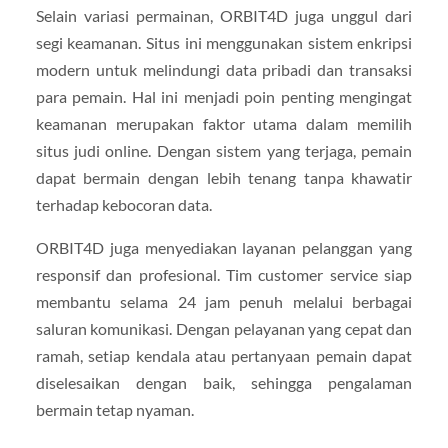
Selain variasi permainan, ORBIT4D juga unggul dari
segi keamanan. Situs ini menggunakan sistem enkripsi
modern untuk melindungi data pribadi dan transaksi
para pemain. Hal ini menjadi poin penting mengingat
keamanan merupakan faktor utama dalam memilih
situs judi online. Dengan sistem yang terjaga, pemain
dapat bermain dengan lebih tenang tanpa khawatir
terhadap kebocoran data.
ORBIT4D juga menyediakan layanan pelanggan yang
responsif dan profesional. Tim customer service siap
membantu selama 24 jam penuh melalui berbagai
saluran komunikasi. Dengan pelayanan yang cepat dan
ramah, setiap kendala atau pertanyaan pemain dapat
diselesaikan dengan baik, sehingga pengalaman
bermain tetap nyaman.