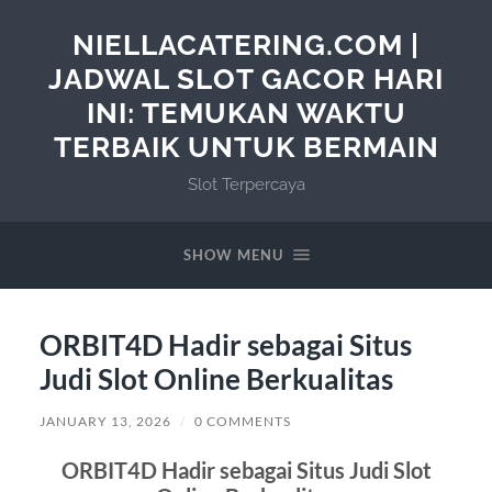
NIELLACATERING.COM |
JADWAL SLOT GACOR HARI
INI: TEMUKAN WAKTU
TERBAIK UNTUK BERMAIN
Slot Terpercaya
SHOW MENU
ORBIT4D Hadir sebagai Situs
Judi Slot Online Berkualitas
JANUARY 13, 2026
/
0 COMMENTS
ORBIT4D Hadir sebagai Situs Judi Slot