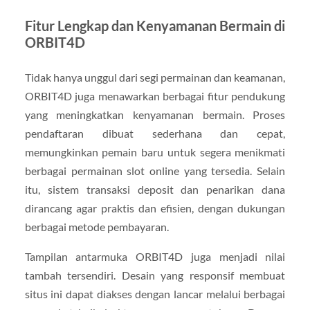
Fitur Lengkap dan Kenyamanan Bermain di
ORBIT4D
Tidak hanya unggul dari segi permainan dan keamanan,
ORBIT4D juga menawarkan berbagai fitur pendukung
yang meningkatkan kenyamanan bermain. Proses
pendaftaran dibuat sederhana dan cepat,
memungkinkan pemain baru untuk segera menikmati
berbagai permainan slot online yang tersedia. Selain
itu, sistem transaksi deposit dan penarikan dana
dirancang agar praktis dan efisien, dengan dukungan
berbagai metode pembayaran.
Tampilan antarmuka ORBIT4D juga menjadi nilai
tambah tersendiri. Desain yang responsif membuat
situs ini dapat diakses dengan lancar melalui berbagai