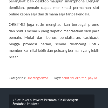
perangkat, baik desktop maupun smartphone. Dengan
demikian, pemain dapat menikmati permainan slot
online kapan saja dan di mana saja tanpa kendala.
ORBIT4D juga rutin menghadirkan berbagai promo
dan bonus menarik yang dapat dimanfaatkan oleh para
pemain. Mulai dari bonus pendaftaran, cashback,
hingga promosi harian, semua dirancang untuk
memberikan nilai lebih dan peluang bermain yang lebih
besar.
Categories:
Uncategorized
Tags:
orbit 4d
,
orbit4d
,
pay4d
« Slot Joker’s Jewels: Permata Klasik dengan
Sentuhan Modern