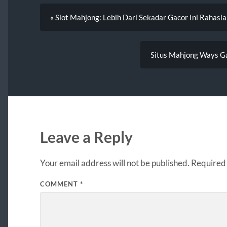
« Slot Mahjong: Lebih Dari Sekadar Gacor Ini Rahasia
Situs Mahjong Ways Gac
Leave a Reply
Your email address will not be published.
Required 
COMMENT
*