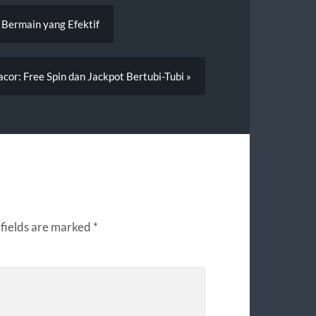
 Bermain yang Efektif
or: Free Spin dan Jackpot Bertubi-Tubi »
fields are marked
*