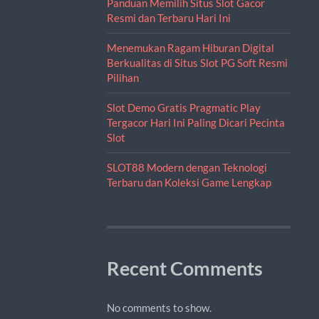
Panduan Memilih Situs Slot Gacor
Resmi dan Terbaru Hari Ini
Menemukan Ragam Hiburan Digital
Berkualitas di Situs Slot PG Soft Resmi
Pilihan
Slot Demo Gratis Pragmatic Play
Tergacor Hari Ini Paling Dicari Pecinta
Slot
SLOT88 Modern dengan Teknologi
Terbaru dan Koleksi Game Lengkap
Recent Comments
No comments to show.