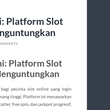
: Platform Slot
enguntungkan
COMMENTS
i: Platform Slot
Menguntungkan
bagi pecinta slot online yang ingin
ang tinggi. Platform ini menawarkan
tter, free spin, dan jackpot progresif,