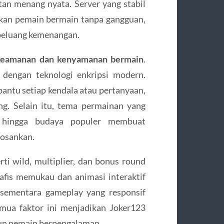
an menang nyata. Server yang stabil
kan pemain bermain tanpa gangguan,
 peluang kemenangan.
keamanan dan kenyamanan bermain
.
 dengan teknologi enkripsi modern.
antu setiap kendala atau pertanyaan,
g. Selain itu, tema permainan yang
, hingga budaya populer membuat
bosankan.
rti wild, multiplier, dan bonus round
fis memukau dan animasi interaktif
sementara gameplay yang responsif
mua faktor ini menjadikan Joker123
pun pemain berpengalaman.