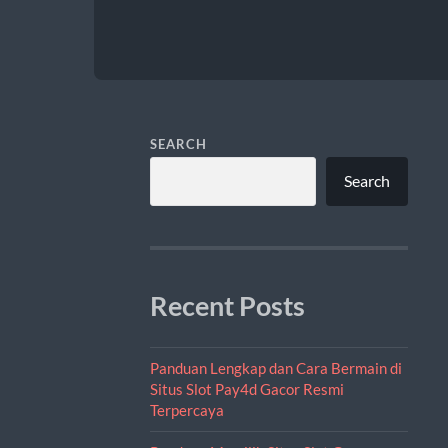
SEARCH
Search
Recent Posts
Panduan Lengkap dan Cara Bermain di
Situs Slot Pay4d Gacor Resmi
Terpercaya