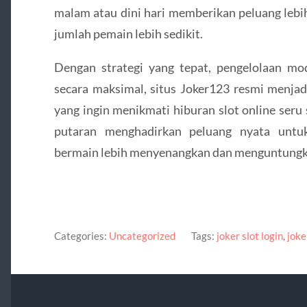
malam atau dini hari memberikan peluang lebih 
jumlah pemain lebih sedikit.
Dengan strategi yang tepat, pengelolaan m
secara maksimal, situs Joker123 resmi menjad
yang ingin menikmati hiburan slot online seru
putaran menghadirkan peluang nyata untu
bermain lebih menyenangkan dan menguntungk
Categories:
Uncategorized
Tags:
joker slot login
,
joke