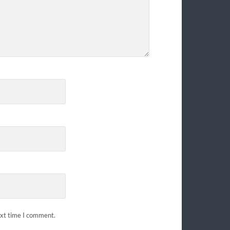
ext time I comment.