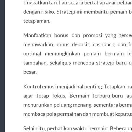
tingkatkan taruhan secara bertahap agar pelua
dengan risiko. Strategi ini membantu pemain 
tetap aman.
Manfaatkan bonus dan promosi yang tersed
menawarkan bonus deposit, cashback, dan f
optimal memungkinkan pemain bermain l
tambahan, sekaligus mencoba strategi baru
besar.
Kontrol emosi menjadi hal penting. Tetapkan b
agar tetap fokus. Bermain terburu-buru a
menurunkan peluang menang, sementara berm
membaca pola permainan dan membuat keputusa
Selain itu, perhatikan waktu bermain. Bebera