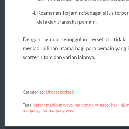
Keamanan Terjamin: Sebagai situs terp
data dan transaksi pemain.
Dengan semua keunggulan tersebut, tidak 
menjadi pilihan utama bagi para pemain yang 
scatter hitam dan varian lainnya.
Categories:
Uncategorized
Tags:
daftar mahjong ways
,
mahjong slot gacor hari ini
,
m
mahjong
,
slot mahjong ways