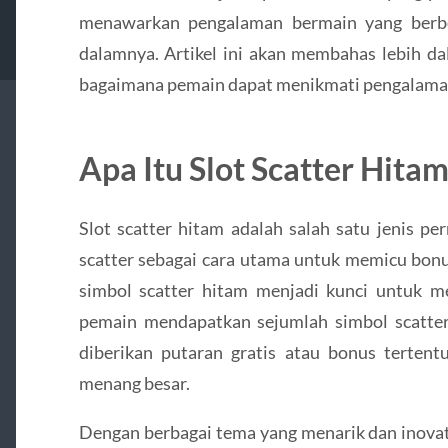
menawarkan pengalaman bermain yang berbed
dalamnya. Artikel ini akan membahas lebih dal
bagaimana pemain dapat menikmati pengalaman
Apa Itu Slot Scatter Hitam
Slot scatter hitam adalah salah satu jenis p
scatter sebagai cara utama untuk memicu bonus
simbol scatter hitam menjadi kunci untuk me
pemain mendapatkan sejumlah simbol scatte
diberikan putaran gratis atau bonus terten
menang besar.
Dengan berbagai tema yang menarik dan inovat