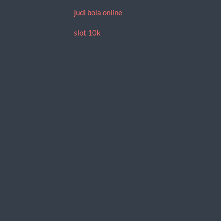
judi bola online
slot 10k