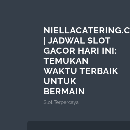
NIELLACATERING.
| JADWAL SLOT
GACOR HARI INI:
TEMUKAN
WAKTU TERBAIK
UNTUK
BERMAIN
Slot Terpercaya