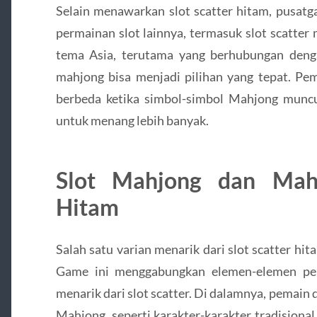
Selain menawarkan slot scatter hitam, pusatg
permainan slot lainnya, termasuk slot scatte
tema Asia, terutama yang berhubungan deng
mahjong bisa menjadi pilihan yang tepat. Pe
berbeda ketika simbol-simbol Mahjong munc
untuk menang lebih banyak.
Slot Mahjong dan Mah
Hitam
Salah satu varian menarik dari slot scatter hi
Game ini menggabungkan elemen-elemen per
menarik dari slot scatter. Di dalamnya, pemai
Mahjong, seperti karakter-karakter tradisional