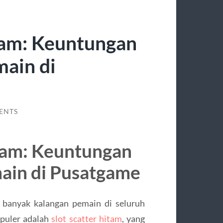
itam: Keuntungan
ain di
ENTS
itam: Keuntungan
ain di Pusatgame
 banyak kalangan pemain di seluruh
opuler adalah
slot scatter hitam
, yang