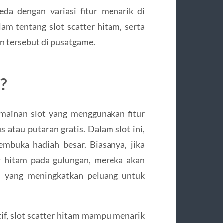
a dengan variasi fitur menarik di
am tentang slot scatter hitam, serta
 tersebut di pusatgame.
?
ermainan slot yang menggunakan fitur
 atau putaran gratis. Dalam slot ini,
mbuka hadiah besar. Biasanya, jika
r hitam pada gulungan, mereka akan
tu yang meningkatkan peluang untuk
if, slot scatter hitam mampu menarik