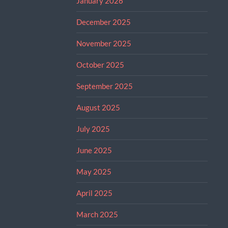
January 2026
December 2025
November 2025
October 2025
September 2025
August 2025
July 2025
June 2025
May 2025
April 2025
March 2025