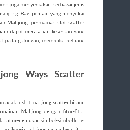
ame juga menyediakan berbagai jenis
r mahjong. Bagi pemain yang menyukai
an Mahjong, permainan slot scatter
main dapat merasakan keseruan yang
ul pada gulungan, membuka peluang
jong Ways Scatter
tam adalah slot mahjong scatter hitam.
mainan Mahjong dengan fitur-fitur
n dapat menemukan simbol-simbol khas
 dan ikon-ikon lainnya yang berkaitan