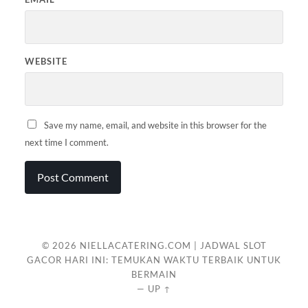
WEBSITE
Save my name, email, and website in this browser for the
next time I comment.
© 2026
NIELLACATERING.COM | JADWAL SLOT
GACOR HARI INI: TEMUKAN WAKTU TERBAIK UNTUK
BERMAIN
—
UP ↑