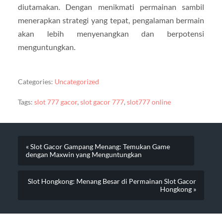
diutamakan. Dengan menikmati permainan sambil
menerapkan strategi yang tepat, pengalaman bermain
akan lebih menyenangkan dan berpotensi
menguntungkan.
Categories:
Uncategorized
Tags:
slot 777 gacor
,
slot gacor 777
,
slot777 online
« Slot Gacor Gampang Menang: Temukan Game
dengan Maxwin yang Menguntungkan
Slot Hongkong: Menang Besar di Permainan Slot Gacor
Hongkong »