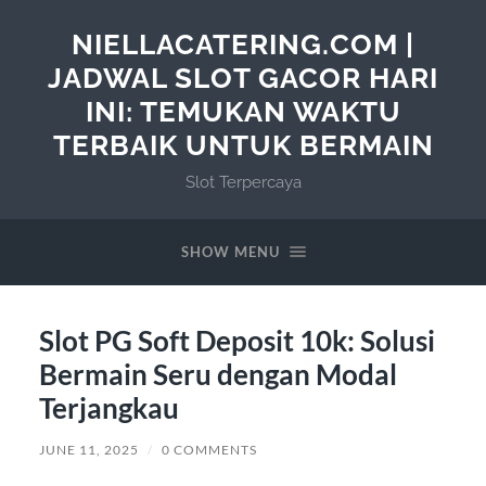
NIELLACATERING.COM |
JADWAL SLOT GACOR HARI
INI: TEMUKAN WAKTU
TERBAIK UNTUK BERMAIN
Slot Terpercaya
SHOW MENU
Slot PG Soft Deposit 10k: Solusi
Bermain Seru dengan Modal
Terjangkau
JUNE 11, 2025
/
0 COMMENTS