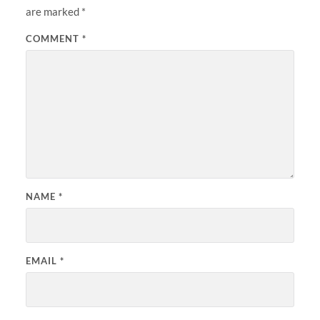
are marked
*
COMMENT
*
NAME
*
EMAIL
*