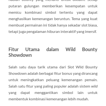
putaran gulungan memberikan kesempatan untuk
memicu kombinasi simbol tertentu yang dapat
menghasilkan kemenangan beruntun. Tema yang kuat
membuat permainan ini tidak hanya sekadar slot biasa,
tetapi juga pengalaman hiburan interaktif yang imersif.
Fitur Utama dalam Wild Bounty
Showdown
Salah satu daya tarik utama dari Slot Wild Bounty
Showdown adalah berbagai fitur bonus yang dirancang
untuk meningkatkan peluang kemenangan pemain.
Salah satu fitur yang paling populer adalah sistem
wild
yang dapat menggantikan simbol lain untuk
membentuk kombinasi kemenangan lebih mudah.