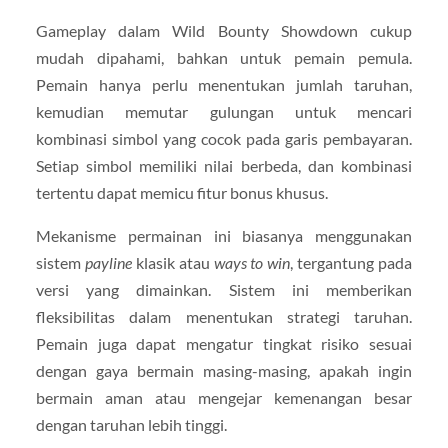
Gameplay dalam Wild Bounty Showdown cukup
mudah dipahami, bahkan untuk pemain pemula.
Pemain hanya perlu menentukan jumlah taruhan,
kemudian memutar gulungan untuk mencari
kombinasi simbol yang cocok pada garis pembayaran.
Setiap simbol memiliki nilai berbeda, dan kombinasi
tertentu dapat memicu fitur bonus khusus.
Mekanisme permainan ini biasanya menggunakan
sistem
payline
klasik atau
ways to win
, tergantung pada
versi yang dimainkan. Sistem ini memberikan
fleksibilitas dalam menentukan strategi taruhan.
Pemain juga dapat mengatur tingkat risiko sesuai
dengan gaya bermain masing-masing, apakah ingin
bermain aman atau mengejar kemenangan besar
dengan taruhan lebih tinggi.