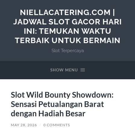
NIELLACATERING.COM |
JADWAL SLOT GACOR HARI
INI: TEMUKAN WAKTU
TERBAIK UNTUK BERMAIN
Slot Terpercaya
SHOW MENU
Slot Wild Bounty Showdown:
Sensasi Petualangan Barat
dengan Hadiah Besar
MAY 28, 2026
/
0 COMMENTS