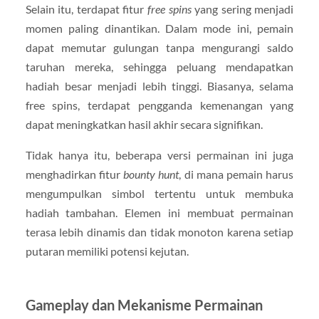
Selain itu, terdapat fitur
free spins
yang sering menjadi
momen paling dinantikan. Dalam mode ini, pemain
dapat memutar gulungan tanpa mengurangi saldo
taruhan mereka, sehingga peluang mendapatkan
hadiah besar menjadi lebih tinggi. Biasanya, selama
free spins, terdapat pengganda kemenangan yang
dapat meningkatkan hasil akhir secara signifikan.
Tidak hanya itu, beberapa versi permainan ini juga
menghadirkan fitur
bounty hunt
, di mana pemain harus
mengumpulkan simbol tertentu untuk membuka
hadiah tambahan. Elemen ini membuat permainan
terasa lebih dinamis dan tidak monoton karena setiap
putaran memiliki potensi kejutan.
Gameplay dan Mekanisme Permainan