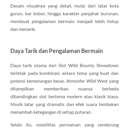
Desain visualnya yang detail, mulai dari latar kota
gurun, bar koboi, hingga karakter penjahat buronan,
membuat pengalaman bermain menjadi lebih hidup
dan menarik.
Daya Tarik dan Pengalaman Bermain
Daya tarik utama dari Slot Wild Bounty Showdown
terletak pada kombinasi antara tema yang kuat dan
potensi kemenangan besar. Atmosfer Wild West yang
ditampilkan memberikan nuansa berbeda
dibandingkan slot bertema modern atau klasik biasa.
Musik latar yang dramatis dan efek suara tembakan
menambah ketegangan di setiap putaran.
Selain itu, volatilitas permainan yang cenderung